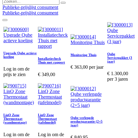
Publieke-prijslijst consument
Publieke-prijslijst consument
Upgrade Qube actieve
Qube
Monitoring Thuis
koeling
Servicepakket (3
Installatiecheck
jaar)
Thuis met rapport
€
363,00
per jaar
Log in om de
€
1.300,00
prijs te zien
€
349,00
per 3 jaren
LinQ Zone
LinQ Zone
Qube verlengde
Thermostaat
Thermostaat
productgarantie (2+5
(wandmontage)
(tafelmodel)
jaar)
Log in om de
Log in om de
€
840,95